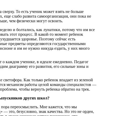
а сверху. То есть ученик может взять не больше
х, еще слабо развита самоорганизация, они пока не
льше, чем физически могут освоить.
еделю и болтались, как лунатики, потому что им все
вать этот процесс. В какой-то момент ребенок
 ухудшается здоровье. Поэтому сейчас есть
ельные предметы определяются государственными
ансионе и им не нужно никуда ездить, у них много
т о каждом ученике, в идеале ежедневно. Педагог
идим диаграмму его развития, его сильные зоны и
 светофора. Как только ребенок впадает из зеленой
кается механизм работы целой команды специалистов —
 проблема, чтобы вернуть ребенка обратно на трек.
выпускников других школ?
й пора переосмыслить. Мне кажется, что мы
 — это, безусловно, знак качества. Но это не орден,