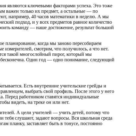
ия являются ключевыми факторами успеха. Это тоже
ым важен только их предмет, а остальные — по
уют, например, 40 часов математики в неделю. А мы
ический подход, и у всех предметов равное количество
строить команду — наше достижение, результат большой
кое планирование, когда мы заново пересобираем
 измерителей, смотрим, что получилось, а что нет.
ется такой многослойный пирог, который мы
го бесконечна. Один год — одно понимание, следующий
батывается. Есть внутренние учительские грейды и
равленцем, выбрать свой профиль. После этого у него
ка. Перед работником ставятся индивидуальные
тобы видеть, на треке он или нет.
телей. А цели учителей — учить детей, потому что
ни тебя слушают, задают вопросы. Вся школьная среда
гам планку, заставляет быть в тонусе, постоянно