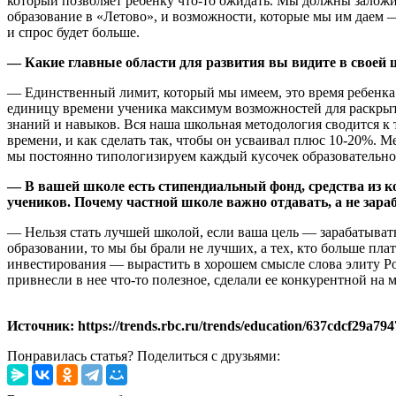
который позволяет ребенку что-то ожидать. Мы должны заложи
образование в «Летово», и возможности, которые мы им даем — 
и спрос будет больше.
— Какие главные области для развития вы видите в своей 
— Единственный лимит, который мы имеем, это время ребенка
единицу времени ученика максимум возможностей для раскрыт
знаний и навыков. Вся наша школьная методология сводится к т
времени, и как сделать так, чтобы он усваивал плюс 10-20%. 
мы постоянно типологизируем каждый кусочек образовательно
— В вашей школе есть стипендиальный фонд, средства из к
учеников. Почему частной школе важно отдавать, а не зар
— Нельзя стать лучшей школой, если ваша цель — зарабатывать
образовании, то мы бы брали не лучших, а тех, кто больше пла
инвестирования — вырастить в хорошем смысле слова элиту Рос
привнесли в нее что-то полезное, сделали ее конкурентной на
Источник: https://trends.rbc.ru/trends/education/637cdcf29a79
Понравилась статья? Поделиться с друзьями: