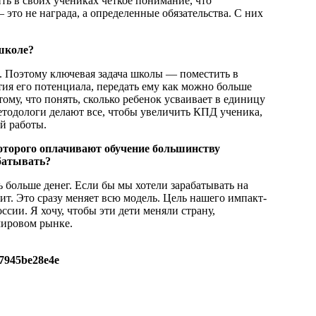
ть в своих учениках четкое понимание, что
это не награда, а определенные обязательства. С них
школе?
. Поэтому ключевая задача школы — поместить в
ия его потенциала, передать ему как можно больше
ому, что понять, сколько ребенок усваивает в единицу
Методологи делают все, чтобы увеличить КПД ученика,
й работы.
оторого оплачивают обучение большинству
абатывать?
 больше денег. Если бы мы хотели зарабатывать на
тит. Это сразу меняет всю модель. Цель нашего импакт-
сии. Я хочу, чтобы эти дети меняли страну,
 мировом рынке.
47945be28e4e