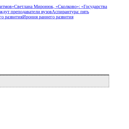
Светлана Миронюк, «Сколково»: «Государства
Аспирантура: пять
Ирония раннего развития