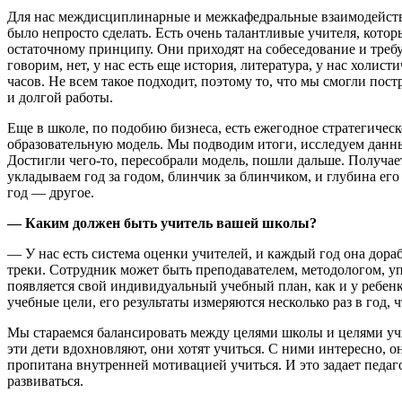
Для нас междисциплинарные и межкафедральные взаимодейств
было непросто сделать. Есть очень талантливые учителя, котор
остаточному принципу. Они приходят на собеседование и треб
говорим, нет, у нас есть еще история, литература, у нас холист
часов. Не всем такое подходит, поэтому то, что мы смогли по
и долгой работы.
Еще в школе, по подобию бизнеса, есть ежегодное стратегичес
образовательную модель. Мы подводим итоги, исследуем данные
Достигли чего-то, пересобрали модель, пошли дальше. Получа
укладываем год за годом, блинчик за блинчиком, и глубина е
год — другое.
— Каким должен быть учитель вашей школы?
— У нас есть система оценки учителей, и каждый год она дора
треки. Сотрудник может быть преподавателем, методологом, уп
появляется свой индивидуальный учебный план, как и у ребен
учебные цели, его результаты измеряются несколько раз в год, ч
Мы стараемся балансировать между целями школы и целями учи
эти дети вдохновляют, они хотят учиться. С ними интересно, о
пропитана внутренней мотивацией учиться. И это задает педаго
развиваться.