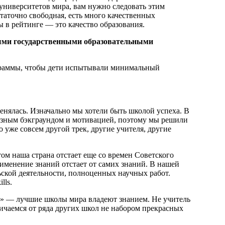
 университетов мира, вам нужно следовать этим
таточно свободная, есть много качественных
ы в рейтинге — это качество образования.
ыми государственными образовательными
граммы, чтобы дети испытывали минимальный
менялась. Изначально мы хотели быть школой успеха. В
 разным бэкграундом и мотивацией, поэтому мы решили
о уже совсем другой трек, другие учителя, другие
том наша страна отстает еще со времен Советского
именение знаний отстает от самих знаний. В нашей
ской деятельности, полноценных научных работ.
lls.
во» — лучшие школы мира владеют знанием. Не учитель
ичаемся от ряда других школ не набором прекрасных