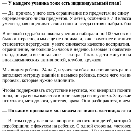
— У каждого ученика тоже есть индивидуальный план?
— Да, причем, у него есть ограничение по предметам не снизу, 
определенного числа предметов. У детей, особенно в 7-8 класса
умеют здраво оценивать свои силы и всегда готовы набрать бо
В первый год работы школы ученики набирали по 100 часов в н
было интересно, а мы еще не понимали, как грамотнее организо
становится перегружен, у него снижается качество восприятия,
ограничение, не больше 56 часов в неделю. Базовые и обязат
стандартами, а все остальное — экстра. Так как дети живут в п
внеакадемических активностей, клубов, кружков.
Мы видим ребенка 24 на 7, и учителя обязаны составлять рапор
заполняет матрицу знаний и навыков ребенка, после чего мы в
пробелы, которые нужно заполнить.
Чтобы поддерживать отсутствие неуспеха, мы внедрили понятие
зоны, он сразу оказывается в зоне вывода из неуспеха. Запус
психолога, методолога, учителя, врача. Они разбираются, в чем
— По каким признакам мы можем отличить «летовца» от 
— В этом году у нас встал вопрос о воспитании детей, которы
переборщили с фокусом на ребенке. С одной стороны, «летовец»