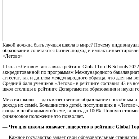
Какой должна быть лучшая школа в мире? Почему индивидуаль
образовании сочетаются бизнес-подход и импакт-инвестирован
«Летово»
Школа «Летово» возглавила рейтинг Global Top IB Schools 202
аккредитованной по программам Международного бакалавриата
аттестат, так и диплом международного образца, что дает им в
Средний балл учеников «Летово» в рейтинге составил 43 из в
школ столицы в рейтинге Департамента образования и науки г
Миссия школы — дать качественное образование способным и 
дохода их семей. Большинство детей, поступивших в «Летово»
фонда в необходимом объеме, вплоть до 100%. Полную стоимост
финансовое положение это позволяет.
— Что для школы означает лидерство в рейтинге Global Top 
— Каждое государство задает свои образовательные стандарты