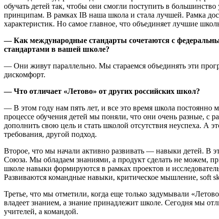
обучать детей так, чтобы они смогли поступить в большинство
принципам. В рамках IB наша школа и стала лучшей. Рамка дос
характеристик. Но самое главное, что объединяет лучшие школ
— Как международные стандарты сочетаются с федеральн
стандартами в вашей школе?
— Они живут параллельно. Мы стараемся объединять эти про
дискомфорт.
— Что отличает «Летово» от других российских школ?
— В этом году нам пять лет, и все это время школа постоянно 
процессе обучения детей мы поняли, что они очень разные, с
дополнить свою цель и стать школой отсутствия неуспеха. А эт
требования, другой подход.
Второе, что мы начали активно развивать — навыки детей. В э
Союза. Мы обладаем знаниями, а продукт сделать не можем, пр
школе навыки формируются в рамках проектов и исследователь
Развиваются командные навыки, критическое мышление, soft ski
Третье, что мы отметили, когда еще только задумывали «Лето
владеет знанием, а знание принадлежит школе. Сегодня мы отл
учителей, а командой.