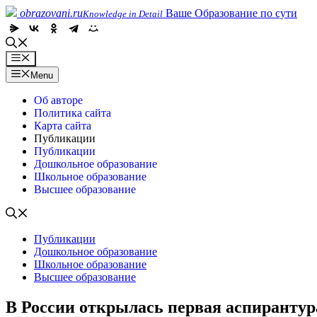
Skip
obrazovani.ru
Ваше Образование по сути
Knowledge in Detail
to
content
Menu
Menu
Об авторе
Политика сайта
Карта сайта
Публикации
Публикации
Дошкольное образование
Школьное образование
Высшее образование
Публикации
Дошкольное образование
Школьное образование
Высшее образование
В России открылась первая аспирантур