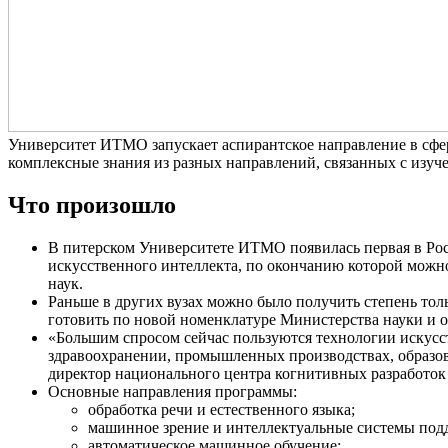
Университет ИТМО запускает аспирантское направление в сфе
комплексные знания из разных направлений, связанных с изу
Что произошло
В питерском Университете ИТМО появилась первая в Рос
искусственного интеллекта, по окончанию которой можн
наук.
Раньше в других вузах можно было получить степень то
готовить по новой номенклатуре Министерства науки и о
«Большим спросом сейчас пользуются технологии искусс
здравоохранении, промышленных производствах, образо
директор национального центра когнитивных разработо
Основные направления программы:
обработка речи и естественного языка;
машинное зрение и интеллектуальные системы под
автоматическое машинное обучение;