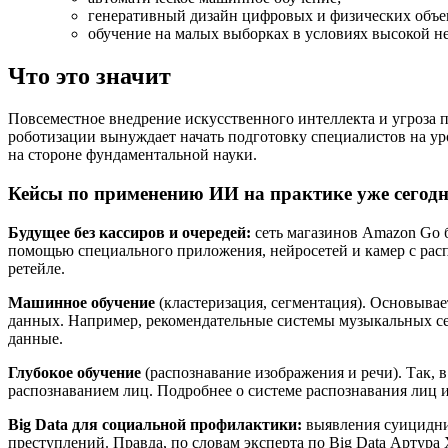
генеративный дизайн цифровых и физических объе
обучение на малых выборках в условиях высокой 
Что это значит
Повсеместное внедрение искусственного интеллекта и угроза п
роботизации вынуждает начать подготовку специалистов на ур
на стороне фундаментальной науки.
Кейсы по применению ИИ на практике уже сегод
Будущее без кассиров и очередей:
сеть магазинов Amazon Go б
помощью специального приложения, нейросетей и камер с рас
ретейле.
Машинное обучение
(кластеризация, сегментация). Основыва
данных. Например, рекомендательные системы музыкальных сер
данные.
Глубокое обучение
(распознавание изображения и речи). Так, 
распознаванием лиц. Подробнее о системе распознавания лиц и
Big Data для социальной профилактики:
выявления суицидни
преступлений. Правда, по словам эксперта по Big Data Артура