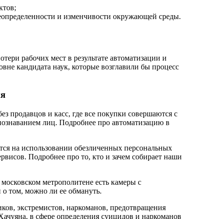
ктов;
неопределенности и изменчивости окружающей среды.
отери рабочих мест в результате автоматизации и
овне кандидата наук, которые возглавили бы процесс
ня
ез продавцов и касс, где все покупки совершаются с
познаванием лиц. Подробнее про автоматизацию в
ется на использовании обезличенных персональных
висов. Подробнее про то, кто и зачем собирает наши
в московском метрополитене есть камеры с
 о том, можно ли ее обмануть.
ков, экстремистов, наркоманов, предотвращения
 Хачуяна, в сфере определения суицидов и наркоманов