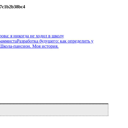
947c1b2b38bc4
рова: я никогда не ходил в школу
Разработка будущего: как определить у
Школа-пансион. Моя история.