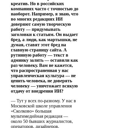
креатив. Но в российских
компаниях часто с точностью до
наоборот. Например, я знаю, что
во многих редакциях ИИ
доверяют самую творческую
работу — придумывать
заголовки к статьям. Он выдает
бред, а люди, как мартышки, не
думая, ставят этот бред на
главную страницу сайта. А
рутинную работу — текст в
админку залить — оставили как
раз человеку. Вам не кажется,
что распространенная у нас
управленческая культура — не
ценить человека, не доверять
человеку — уничтожает всякую
отдачу от внедрения ИИ?
— Тут у всех по-разному. У нас в
Московской школе управления
«Сколково» большая
мультимедийная редакция —
около 50 бывших журналистов,
операторов, дизайнеров,