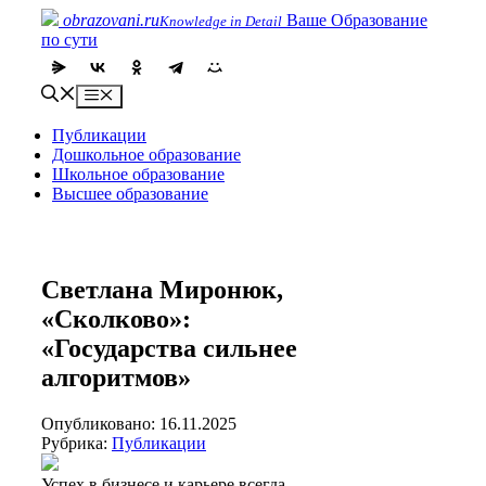
Skip
obrazovani.ru
Ваше Образование
Knowledge in Detail
to
по сути
content
Menu
Публикации
Дошкольное образование
Школьное образование
Высшее образование
Светлана Миронюк,
«Сколково»:
«Государства сильнее
алгоритмов»
Опубликовано: 16.11.2025
Рубрика:
Публикации
Успех в бизнесе и карьере всегда