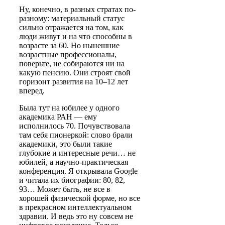
Ну, конечно, в разных стратах по-
разному: материальный статус
сильно отражается на том, как
люди живут и на что способны в
возрасте за 60. Но нынешние
возрастные профессионалы,
поверьте, не собираются ни на
какую пенсию. Они строят свой
горизонт развития на 10–12 лет
вперед.
Была тут на юбилее у одного
академика РАН — ему
исполнилось 70. Почувствовала
там себя пионеркой: слово брали
академики, это были такие
глубокие и интересные речи… не
юбилей, а научно-практическая
конференция. Я открывала Google
и читала их биографии: 80, 82,
93… Может быть, не все в
хорошей физической форме, но все
в прекрасном интеллектуальном
здравии. И ведь это ну совсем не