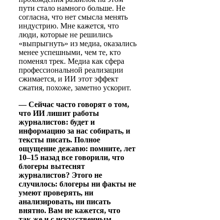
пути стало намного больше. Не
согласна, что нет смысла менять
индустрию. Мне кажется, что
люди, которые не решились
«выпрыгнуть» из медиа, оказались
менее успешными, чем те, кто
поменял трек. Медиа как сфера
профессиональной реализации
сжимается, и ИИ этот эффект
сжатия, похоже, заметно ускорит.
— Сейчас часто говорят о том,
что ИИ лишит работы
журналистов: будет и
информацию за нас собирать, и
тексты писать. Полное
ощущение дежавю: помните, лет
10–15 назад все говорили, что
блогеры вытеснят
журналистов? Этого не
случилось: блогеры ни факты не
умеют проверять, ни
анализировать, ни писать
внятно. Вам не кажется, что
так же и с искусственным