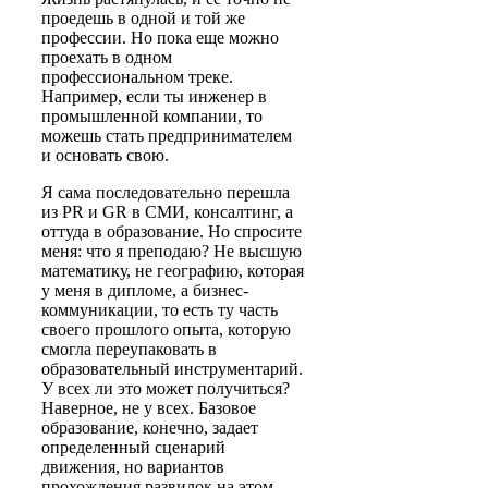
проедешь в одной и той же
профессии. Но пока еще можно
проехать в одном
профессиональном треке.
Например, если ты инженер в
промышленной компании, то
можешь стать предпринимателем
и основать свою.
Я сама последовательно перешла
из PR и GR в СМИ, консалтинг, а
оттуда в образование. Но спросите
меня: что я преподаю? Не высшую
математику, не географию, которая
у меня в дипломе, а бизнес-
коммуникации, то есть ту часть
своего прошлого опыта, которую
смогла переупаковать в
образовательный инструментарий.
У всех ли это может получиться?
Наверное, не у всех. Базовое
образование, конечно, задает
определенный сценарий
движения, но вариантов
прохождения развилок на этом