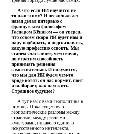
тренды гораздо лучше нас самих.
— А что если ИИ научится не
только этому? Я несколько лет
назад делал интервью с
французским философом
Гаспаром Кёнигом — он уверен,
что совсем скоро ИИ будет нам и
пару подбирать, и подсказывать,
какую профессию освоить. Мы
станем счастливее, чем сейчас,
но утратим способность
принимать решения
самостоятельно. И получится,
что мы для ИИ будем чем-то
вроде котят: он нас кормит, поит
и выбирает, как нам жить.
Страшное будущее?
— А тут нам с вами геополитика в
помощь. Пока существуют
геополитические разломы между
странами, между разными
культурами, никакого единого
искусственного интеллекта,
управляющего человечеством, не