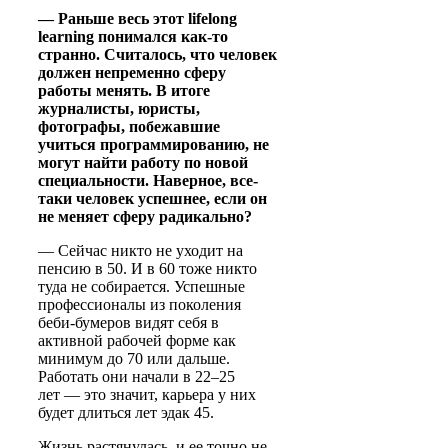
— Раньше весь этот lifelong
learning понимался как-то
странно. Считалось, что человек
должен непременно сферу
работы менять. В итоге
журналисты, юристы,
фотографы, побежавшие
учиться программированию, не
могут найти работу по новой
специальности. Наверное, все-
таки человек успешнее, если он
не меняет сферу радикально?
— Сейчас никто не уходит на
пенсию в 50. И в 60 тоже никто
туда не собирается. Успешные
профессионалы из поколения
беби-бумеров видят себя в
активной рабочей форме как
минимум до 70 или дальше.
Работать они начали в 22–25
лет — это значит, карьера у них
будет длиться лет эдак 45.
Жизнь растянулась, и ее точно не