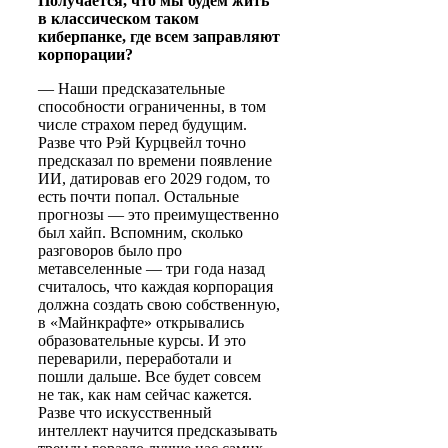
Получается, что мы будем жить
в классическом таком
киберпанке, где всем заправляют
корпорации?
— Наши предсказательные
способности ограниченны, в том
числе страхом перед будущим.
Разве что Рэй Курцвейл точно
предсказал по времени появление
ИИ, датировав его 2029 годом, то
есть почти попал. Остальные
прогнозы — это преимущественно
был хайп. Вспомним, сколько
разговоров было про
метавселенные — три года назад
считалось, что каждая корпорация
должна создать свою собственную,
в «Майнкрафте» открывались
образовательные курсы. И это
переварили, переработали и
пошли дальше. Все будет совсем
не так, как нам сейчас кажется.
Разве что искусственный
интеллект научится предсказывать