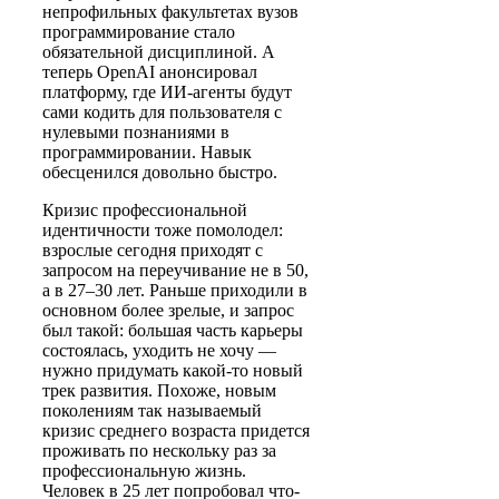
непрофильных факультетах вузов
программирование стало
обязательной дисциплиной. А
теперь OpenAI анонсировал
платформу, где ИИ-агенты будут
сами кодить для пользователя с
нулевыми познаниями в
программировании. Навык
обесценился довольно быстро.
Кризис профессиональной
идентичности тоже помолодел:
взрослые сегодня приходят с
запросом на переучивание не в 50,
а в 27–30 лет. Раньше приходили в
основном более зрелые, и запрос
был такой: большая часть карьеры
состоялась, уходить не хочу —
нужно придумать какой-то новый
трек развития. Похоже, новым
поколениям так называемый
кризис среднего возраста придется
проживать по нескольку раз за
профессиональную жизнь.
Человек в 25 лет попробовал что-