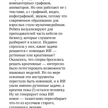
компьютерных графиков,
аниматоров. Но они работают не с
текстами, а с графикой, видео,
инфографикой, звуком, потому что
современное образование для
взрослых стало мультимедийным.
Ребята визуализируют для
преподавателей часть кейсов по
бизнесу, которые слушатели
разбирают в классе. Недавно
спросила у них, какие задачи
решаются с помощью ИИ —
рутинные или креативные?
Оказалось, что сперва бросились
решать креативные — интересно
было потестировать возможности
языковых моделей. Но по мере
освоения эти инструменты
перестали быть новинкой, и в ИИ
ушли именно рутинные задачи, а
креатив пока (!) остался человеку.
Ну не генерирует пока ИИ
новое — талантливо пересобирает
что-то из кусочков старого,
созданного людьми.