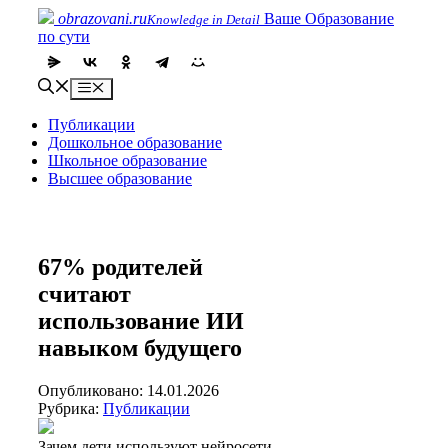
Skip
obrazovani.ru
Ваше Образование
Knowledge in Detail
to
по сути
content
Menu
Публикации
Дошкольное образование
Школьное образование
Высшее образование
67% родителей
считают
использование ИИ
навыком будущего
Опубликовано: 14.01.2026
Рубрика:
Публикации
Зачем дети используют нейросети