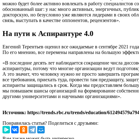
можно будет более активно вовлекать в работу специалистов с
обоснованный шаг: у нас много активных, энергичных, публи
докторскую, но безусловно уже являются лидерами в своих об
связь, выступать в качестве оппонентов, рецензентов».
На пути к Аспирантуре 4.0
Евгений Терентьев оценил все ожидаемые в сентябре 2021 года
По его мнению, все перемены направлены на большую эффектив
«В последние десять лет наблюдается сокращение числа диссов
аспирантуры, потому что многие организации ведут подготовку
А это значит, что человеку нужно не просто завершить програм
все требования, приехать туда, провести там предзащиту, защит
аспиранты защищались в срок. Когда мы предоставляем большу
мы повышаем шансы организаций на формирование собственных
другими университетами и научными организациями».
Источник: https://trends.rbc.ru/trends/education/612494579a79
Понравилась статья? Поделиться с друзьями:
Вам также может быть интересно