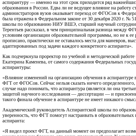
аспирантуру — именно на этот срок приходится ряд важнейши
образования в России. Едва ли не ведущее влияние на работу с
администраторов вузов оказывает переход от ФГОСов к Федер
была отражена в Федеральном законе от 30 декабря 2020 г. №
школы по образованию НИУ ВШЭ, старший научный сотрудник
Терентьев рассказал, в чем принципиальная разница между ФГ
условиям организации образовательной программы, но не к ее 
прописано, практически не оставалось места для маневров, в
адаптированных под задачи каждого конкретного аспиранта».
Как подчеркнула проректор по учебной и методической работе
Екатерина Каменева, от самого содержания Федеральных госуд
аспирантуры:
«Влияние изменений на организацию обучения в аспирантуре во
ФГТ от ФГОСов. Сейчас нельзя сказать ничего определенного
случае надо понимать, что аспирантура (является ли она треть
защитой научного исследования — диссертации — и присвоени
такого финала обучение в аспирантуре не имеет никакого смыс
Академический руководитель Аспирантской школы по образо
уверенность, что ФГТ помогут настраивать в образовательны
аспиранта:
«Я видел проект ФГТ, на данный момент он предполагает воз