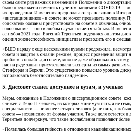
своем сайте ряд важных изменений в Положении о диссертацио
было предложено изменить с учетом пандемии COVID-19 — д
их проведения. Изменения предполагают трансляцию в Интерне
«дистанционщиков» в совете не может превышать половину. П
соискатель обязаны присутствовать на совете в обычном, очн
голосование — оно в любом случае остается тайным. Изменения
сентября 2021 года. Евгений Терентьев поделился опытом дис
оценил жизнеспособность инициативы проводить его в смешан
«ВШЭ наряду с еще несколькими вузами продолжила, несмотря
совета и защиты в онлайн-режиме, процесс проведения защит 
проблем в онлайн-диссовете, многие даже обрадовались этому, 
нас на ряде защит присутствовали эксперты из самых разных ч
Стэнфорда и Беркли. Это существенно повысило уровень диск
использовать безотносительно пандемии».
5. Диссовет станет доступнее и вузам, и ученым
Меры, описанные в Положении о диссертационном совете, кос
снижен с 19 до 11 человек, из которых минимум пять, а не сем
специальности — не менее четырех человек (а не пять, как был
совета — независимо от формы участия. Та же доля остается и
Терентьев подчеркнул, что такие послабления позволяют более
«Появилась большая гибкость в отношении квалификационных т