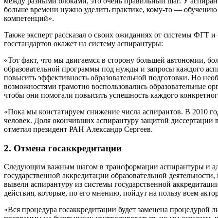
между разными блоками, это очень правильный шаг. У аспиран
больше времени нужно уделить практике, кому-то — обучению
компетенций».
Также эксперт рассказал о своих ожиданиях от системы ФГТ и о
госстандартов окажет на систему аспирантуры:
«Тот факт, что мы двигаемся в сторону большей автономии, б
образовательной программы под нужды и запросы каждого асп
повысить эффективность образовательной подготовки. Но необ
возможностями грамотно воспользовались образовательные ор
чтобы они помогали повысить успешность каждого конкретног
«Пока мы констатируем снижение числа аспирантов. В 2010 год
человек. Доля окончивших аспирантуру защитой диссертации в
отметил президент РАН Александр Сергеев.
2. Отмена госаккредитации
Следующим важным шагом в трансформации аспирантуры и ад
государственной аккредитации образовательной деятельности,
вывели аспирантуру из системы государственной аккредитаци
действия, которые, по его мнению, пойдут на пользу всем акто
«Вся процедура госаккредитации будет заменена процедурой ли