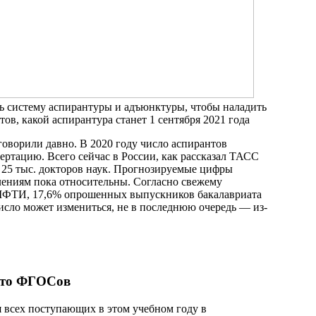
ь систему аспирантуры и адъюнктуры, чтобы наладить
ов, какой аспирантура станет 1 сентября 2021 года
говорили давно. В 2020 году число аспирантов
сертацию. Всего сейчас в России, как рассказал ТАСС
о 25 тыс. докторов наук. Прогнозируемые цифры
лениям пока относительны. Согласно свежему
МФТИ, 17,6% опрошенных выпускников бакалавриата
число может измениться, не в последнюю очередь — из-
есто ФГОСов
я всех поступающих в этом учебном году в