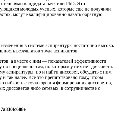
о степенями кандидата наук или PhD. Это
кующихся молодых ученых, которые еще не получили
ластях, могут квалифицированно давать обратную
 изменения в системе аспирантуры достаточно высоко.
ность результатов труда аспирантов.
етов, а вместе с ним — показателей эффективности
 по специальностям, по которым у них нет диссовета.
му аспирантуры, но и найти диссовет, обсудить с ним
у и так далее. Все это препятствовало тому, чтобы
ю гибкость с точки зрения формирования диссоветов,
 диссоветов либо сетевых, в сотрудничестве с
47a830fc688e