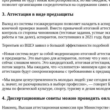
программы не будут никак контролироваться, но мы ожидаем, 
позволит организациям сосредоточиться на содержании самих 
3. Аттестация в виде предзащиты
Выход из системы госаккредитации позволяет наладить в аспи
конечной проверки знаний. Вместо привычной итоговой аттес
контроль со стороны чиновников (тестовые задания, устные э
работы и так далее), аспирантов, поступивших в 2021 году, буд
Терентьев из ВШЭ заявил о большой эффективности подобной 
«Новая система ведет за собой модернизацию итоговой аттест
и предзащиты. Это выгодно для аспирантов, потому что у них
сейчас слишком много. Это кандидатский, итоговая аттестация
потом защита. Мы ожидаем, что «схлопнется» минимум одно зве
аттестации будут синхронизированы с требованиями к предзащ
«Мы видим целеустремленность молодых людей: уже сегодня по
а, значит, не разочаровались в выборе профессии», — говорит
думы по физической культуре, спорту, туризму и делам молоде
4. Диссертационные советы можно проводить онл
Наконец, Высшая аттестационная комиссия при Министерстве 