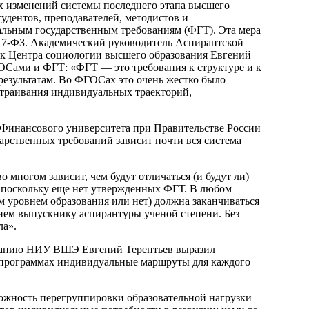
х изменений системы последнего этапа высшего
тудентов, преподавателей, методистов и
альным государственным требованиям (ФГТ). Эта мера
 517-ФЗ. Академический руководитель Аспирантской
 Центра социологии высшего образования Евгений
ОСами и ФГТ: «ФГТ — это требования к структуре и к
результатам. Во ФГОСах это очень жестко было
ыстраивания индивидуальных траекторий,
 Финансового университета при Правительстве России
арственных требований зависит почти вся система
 многом зависит, чем будут отличаться (и будут ли)
, поскольку еще нет утвержденных ФГТ. В любом
им уровнем образования или нет) должна заканчиваться
ем выпускнику аспирантуры ученой степени. Без
ла».
ванию НИУ ВШЭ Евгений Терентьев выразил
х программах индивидуальные маршруты для каждого
можность перегруппировки образовательной нагрузки