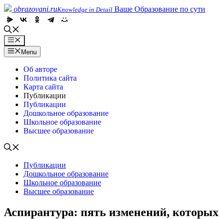
Skip
obrazovani.ru
Ваше Образование по сути
Knowledge in Detail
to
content
Menu
Menu
Об авторе
Политика сайта
Карта сайта
Публикации
Публикации
Дошкольное образование
Школьное образование
Высшее образование
Публикации
Дошкольное образование
Школьное образование
Высшее образование
Аспирантура: пять изменений, которых