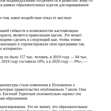
тов индивидуальные потребности в развитии: кому-то
 в рамках образовательных курсов для наращивания
 том, какое воздействие отказ от жестких
ольшей гибкости в возможностях кастомизации
иранта, является правильным шагом. Это может
ходимо сделать и следующий шаг, чтобы этими
ганизации и спроектировали свои программы так,
о аспиранта».
у их было 157 тыс. человек, в 2019 году — 84 тыс.
 2019 году составила 10%, а в 2020 году — 9%», —
ъюнктуры стали изменения в Положении о
 которые правительство опубликовало 7 июля. Они
и. Евгений Терентьев положительно оценил эти
рам образования:
цензирования. Это не значит, что образовательные