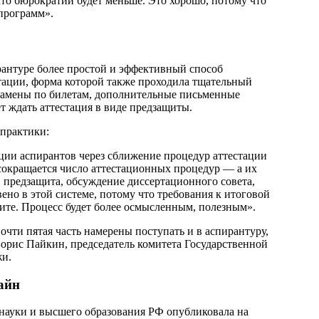
что бюрократии будет меньше. Это хорошо, потому что
программ».
рантуре более простой и эффективный способ
тации, форма которой также проходила тщательный
кзамены по билетам, дополнительные письменные
ет ждать аттестация в виде предзащиты.
практики:
ации аспирантов через сближение процедур аттестации
 сокращается число аттестационных процедур — а их
, предзащита, обсуждение диссертационного совета,
но в этой системе, потому что требования к итоговой
ите. Процесс будет более осмысленным, полезным».
чти пятая часть намерены поступать и в аспирантуру,
 Борис Пайкин, председатель комитета Государственной
жи.
айн
науки и высшего образования РФ опубликовала на