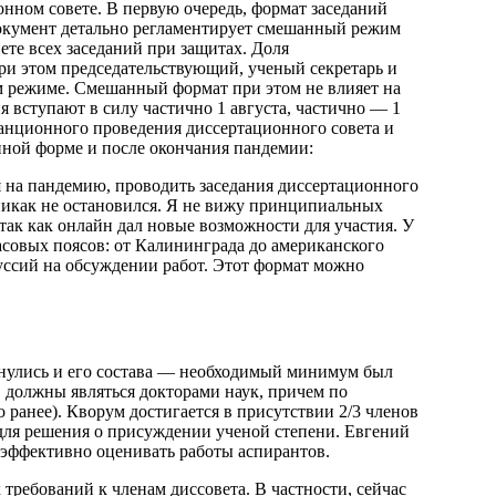
нном совете. В первую очередь, формат заседаний
окумент детально регламентирует смешанный режим
те всех заседаний при защитах. Доля
ри этом председательствующий, ученый секретарь и
ом режиме. Смешанный формат при этом не влияет на
 вступают в силу частично 1 августа, частично — 1
танционного проведения диссертационного совета и
ной форме и после окончания пандемии:
 на пандемию, проводить заседания диссертационного
никак не остановился. Я не вижу принципиальных
так как онлайн дал новые возможности для участия. У
асовых поясов: от Калининграда до американского
уссий на обсуждении работ. Этот формат можно
нулись и его состава — необходимый минимум был
ь, должны являться докторами наук, причем по
о ранее). Кворум достигается в присутствии 2/3 членов
 для решения о присуждении ученой степени. Евгений
 эффективно оценивать работы аспирантов.
ребований к членам диссовета. В частности, сейчас